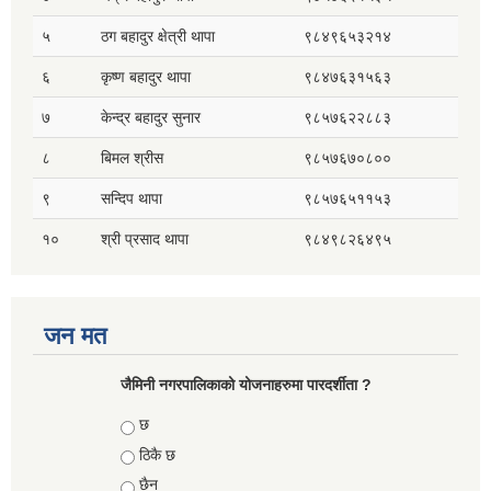
५
ठग बहादुर क्षेत्री थापा
९८४९६५३२१४
६
कृष्ण बहादुर थापा
९८४७६३१५६३
७
केन्द्र बहादुर सुनार
९८५७६२२८८३
८
बिमल श्रीस
९८५७६७०८००
९
सन्दिप थापा
९८५७६५११५३
१०
श्री प्रसाद थापा
९८४९८२६४९५
जन मत
जैमिनी नगरपालिकाको योजनाहरुमा पारदर्शीता ?
Choices
छ
ठिकै छ
छैन