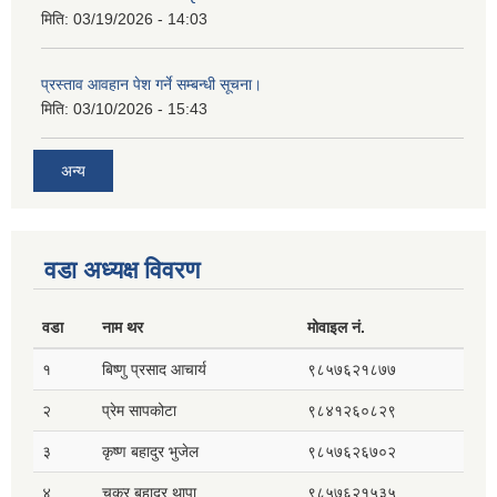
मिति:
03/19/2026 - 14:03
प्रस्ताव आवहान पेश गर्ने सम्बन्धी सूचना।
मिति:
03/10/2026 - 15:43
अन्य
वडा अध्यक्ष विवरण
वडा
नाम थर
मोवाइल नं.
१
बिष्णु प्रसाद आचार्य
९८५७६२१८७७
२
प्रेम सापकोटा
९८४१२६०८२९
३
कृष्ण बहादुर भुजेल
९८५७६२६७०२
४
चक्र बहादुर थापा
९८५७६२१५३५