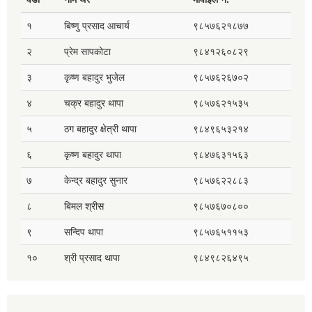
१
बिष्णु प्रसाद आचार्य
९८५७६२१८७७
२
प्रेम सापकोटा
९८४१२६०८२९
३
कृष्ण बहादुर भुजेल
९८५७६२६७०२
४
चक्र बहादुर थापा
९८५७६२१५३५
५
ठग बहादुर क्षेत्री थापा
९८४९६५३२१४
६
कृष्ण बहादुर थापा
९८४७६३१५६३
७
केन्द्र बहादुर सुनार
९८५७६२२८८३
८
बिमल श्रीस
९८५७६७०८००
९
सन्दिप थापा
९८५७६५११५३
१०
श्री प्रसाद थापा
९८४९८२६४९५