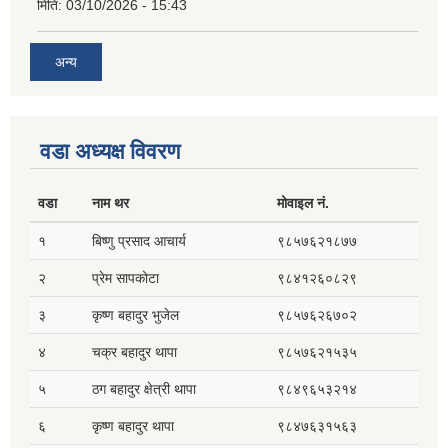
मिति:
03/10/2026 - 15:43
अन्य
वडा अध्यक्ष विवरण
वडा
नाम थर
मोवाइल नं.
१
बिष्णु प्रसाद आचार्य
९८५७६२१८७७
२
प्रेम सापकोटा
९८४१२६०८२९
३
कृष्ण बहादुर भुजेल
९८५७६२६७०२
४
चक्र बहादुर थापा
९८५७६२१५३५
५
ठग बहादुर क्षेत्री थापा
९८४९६५३२१४
६
कृष्ण बहादुर थापा
९८४७६३१५६३