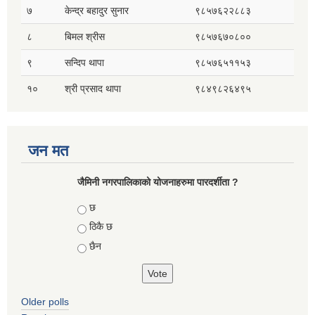
७
केन्द्र बहादुर सुनार
९८५७६२२८८३
८
बिमल श्रीस
९८५७६७०८००
९
सन्दिप थापा
९८५७६५११५३
१०
श्री प्रसाद थापा
९८४९८२६४९५
जन मत
जैमिनी नगरपालिकाको योजनाहरुमा पारदर्शीता ?
Choices
छ
ठिकै छ
छैन
Older polls