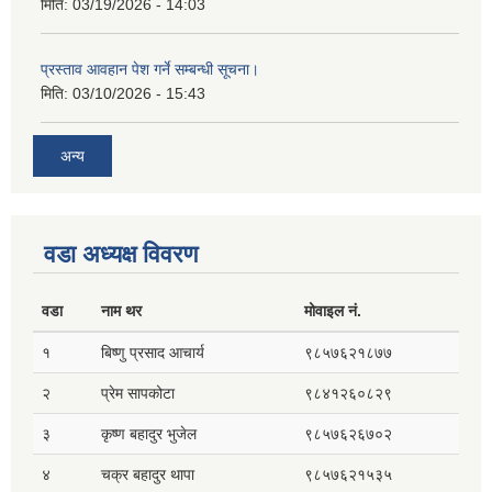
मिति:
03/19/2026 - 14:03
प्रस्ताव आवहान पेश गर्ने सम्बन्धी सूचना।
मिति:
03/10/2026 - 15:43
अन्य
वडा अध्यक्ष विवरण
वडा
नाम थर
मोवाइल नं.
१
बिष्णु प्रसाद आचार्य
९८५७६२१८७७
२
प्रेम सापकोटा
९८४१२६०८२९
३
कृष्ण बहादुर भुजेल
९८५७६२६७०२
४
चक्र बहादुर थापा
९८५७६२१५३५