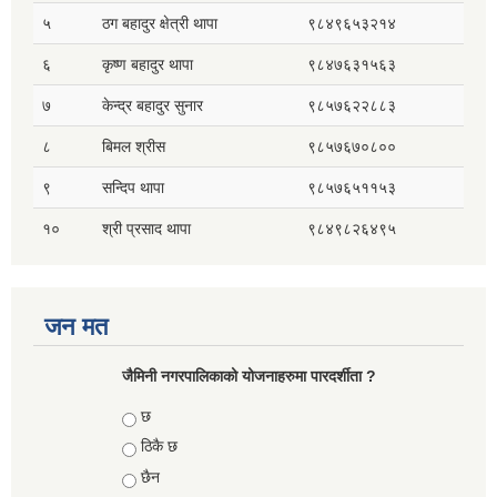
५
ठग बहादुर क्षेत्री थापा
९८४९६५३२१४
६
कृष्ण बहादुर थापा
९८४७६३१५६३
७
केन्द्र बहादुर सुनार
९८५७६२२८८३
८
बिमल श्रीस
९८५७६७०८००
९
सन्दिप थापा
९८५७६५११५३
१०
श्री प्रसाद थापा
९८४९८२६४९५
जन मत
जैमिनी नगरपालिकाको योजनाहरुमा पारदर्शीता ?
Choices
छ
ठिकै छ
छैन