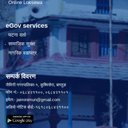
Online Loksewa
eGov services
घटना दर्ता
सामाजिक सुरक्षा
नागरिक वडापत्र
सम्पर्क विवरण
जैमिनी नगरपालिका-१, कुश्मिसेरा, बाग्लुङ
फोन नं:- ०६८४२११००, ०६८४२११०१
इमेल:-
jaiminimun@gmail.com
अडियो नोटिस बोर्ड:-१६१८०६८४२११००