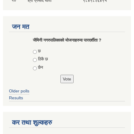
१०
श्री प्रसाद थापा
९८४९८२६४९५
जन मत
जैमिनी नगरपालिकाको योजनाहरुमा पारदर्शीता ?
Choices
छ
ठिकै छ
छैन
Older polls
Results
कर तथा शुल्कहरु