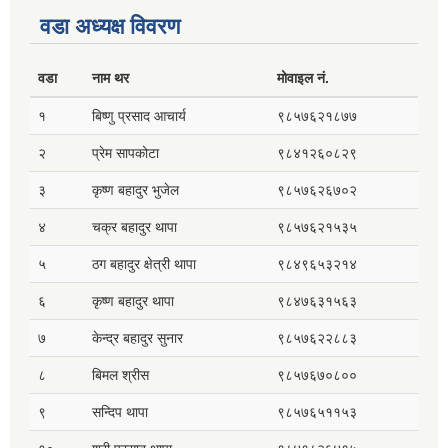
वडा अध्यक्ष विवरण
वडा
नाम थर
मोवाइल नं.
१
बिष्णु प्रसाद आचार्य
९८५७६२१८७७
२
प्रेम सापकोटा
९८४१२६०८२९
३
कृष्ण बहादुर भुजेल
९८५७६२६७०२
४
चक्र बहादुर थापा
९८५७६२१५३५
५
ठग बहादुर क्षेत्री थापा
९८४९६५३२१४
६
कृष्ण बहादुर थापा
९८४७६३१५६३
७
केन्द्र बहादुर सुनार
९८५७६२२८८३
८
बिमल श्रीस
९८५७६७०८००
९
सन्दिप थापा
९८५७६५११५३