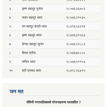
३
कृष्ण बहादुर भुजेल
९८५७६२६७०२
४
चक्र बहादुर थापा
९८५७६२१५३५
५
ठग बहादुर क्षेत्री थापा
९८४९६५३२१४
६
कृष्ण बहादुर थापा
९८४७६३१५६३
७
केन्द्र बहादुर सुनार
९८५७६२२८८३
८
बिमल श्रीस
९८५७६७०८००
९
सन्दिप थापा
९८५७६५११५३
१०
श्री प्रसाद थापा
९८४९८२६४९५
जन मत
जैमिनी नगरपालिकाको योजनाहरुमा पारदर्शीता ?