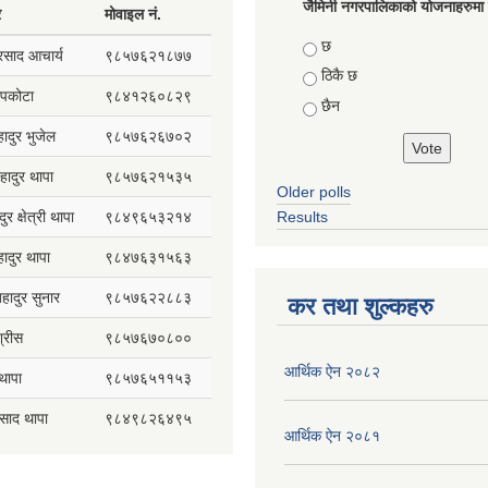
जैमिनी नगरपालिकाको योजनाहरुमा प
र
मोवाइल नं.
Choices
छ
प्रसाद आचार्य
९८५७६२१८७७
ठिकै छ
सापकोटा
९८४१२६०८२९
छैन
हादुर भुजेल
९८५७६२६७०२
हादुर थापा
९८५७६२१५३५
Older polls
ुर क्षेत्री थापा
९८४९६५३२१४
Results
हादुर थापा
९८४७६३१५६३
 बहादुर सुनार
९८५७६२२८८३
कर तथा शुल्कहरु
्रीस
९८५७६७०८००
आर्थिक ऐन २०८२
थापा
९८५७६५११५३
रसाद थापा
९८४९८२६४९५
आर्थिक ऐन २०८१