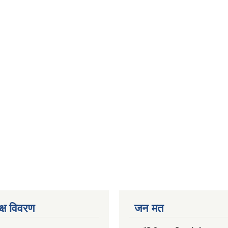
क्ष विवरण
जन मत