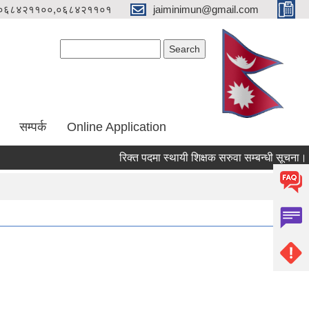
०६८४२११००,०६८४२११०१
jaiminimun@gmail.com
Search form
Search
सम्पर्क
Online Application
रिक्त पदमा स्थायी शिक्षक सरुवा सम्बन्धी सूचना।