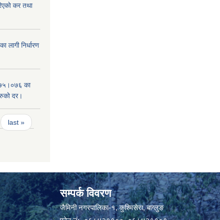
िएको कर तथा
 लागी निर्धारण
०७५।०७६ का
हरुको दर।
last »
सम्पर्क विवरण
जैमिनी नगरपालिका-१, कुश्मिसेरा, बाग्लुङ