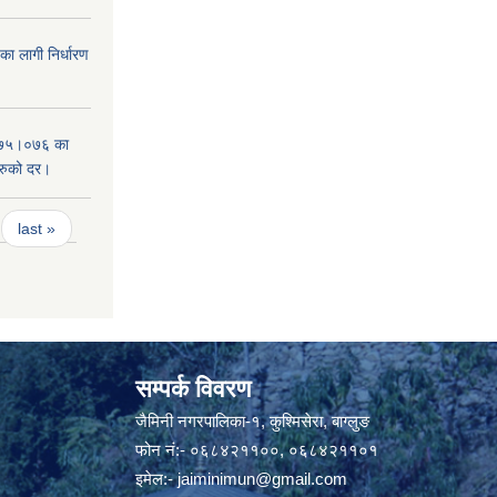
 लागी निर्धारण
०७५।०७६ का
हरुको दर।
last »
सम्पर्क विवरण
जैमिनी नगरपालिका-१, कुश्मिसेरा, बाग्लुङ
फोन नं:- ०६८४२११००, ०६८४२११०१
इमेल:-
jaiminimun@gmail.com