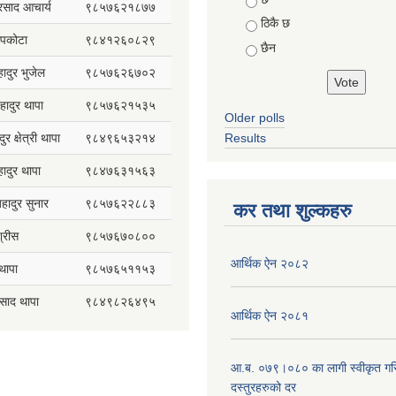
प्रसाद आचार्य
९८५७६२१८७७
ठिकै छ
सापकोटा
९८४१२६०८२९
छैन
हादुर भुजेल
९८५७६२६७०२
हादुर थापा
९८५७६२१५३५
Older polls
ुर क्षेत्री थापा
९८४९६५३२१४
Results
हादुर थापा
९८४७६३१५६३
 बहादुर सुनार
९८५७६२२८८३
कर तथा शुल्कहरु
्रीस
९८५७६७०८००
आर्थिक ऐन २०८२
थापा
९८५७६५११५३
रसाद थापा
९८४९८२६४९५
आर्थिक ऐन २०८१
आ.ब. ०७९।०८० का लागी स्वीकृत गर
दस्तुरहरुको दर