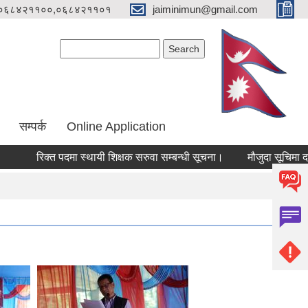
०६८४२११००,०६८४२११०१
jaiminimun@gmail.com
Search form
Search
सम्पर्क
Online Application
रिक्त पदमा स्थायी शिक्षक सरुवा सम्बन्धी सूचना।
मौजुदा सूचिमा दर्ता गाउ