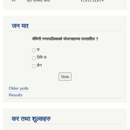
१०
श्री प्रसाद थापा
९८४९८२६४९५
जन मत
जैमिनी नगरपालिकाको योजनाहरुमा पारदर्शीता ?
Choices
छ
ठिकै छ
छैन
Older polls
Results
कर तथा शुल्कहरु