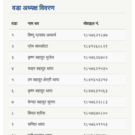
वडा अध्यक्ष विवरण
वडा
नाम थर
मोवाइल नं.
१
बिष्णु प्रसाद आचार्य
९८५७६२१८७७
२
प्रेम सापकोटा
९८४१२६०८२९
३
कृष्ण बहादुर भुजेल
९८५७६२६७०२
४
चक्र बहादुर थापा
९८५७६२१५३५
५
ठग बहादुर क्षेत्री थापा
९८४९६५३२१४
६
कृष्ण बहादुर थापा
९८४७६३१५६३
७
केन्द्र बहादुर सुनार
९८५७६२२८८३
८
बिमल श्रीस
९८५७६७०८००
९
सन्दिप थापा
९८५७६५११५३