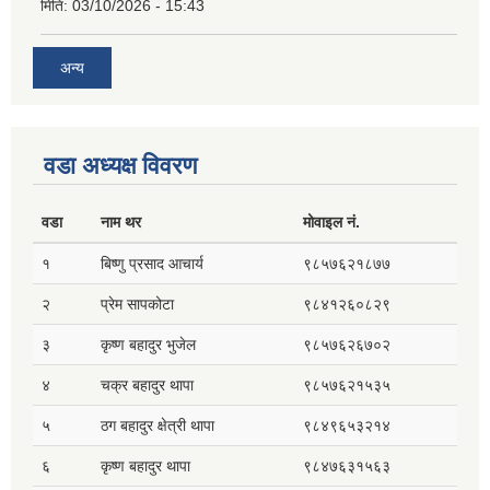
मिति:
03/10/2026 - 15:43
अन्य
वडा अध्यक्ष विवरण
वडा
नाम थर
मोवाइल नं.
१
बिष्णु प्रसाद आचार्य
९८५७६२१८७७
२
प्रेम सापकोटा
९८४१२६०८२९
३
कृष्ण बहादुर भुजेल
९८५७६२६७०२
४
चक्र बहादुर थापा
९८५७६२१५३५
५
ठग बहादुर क्षेत्री थापा
९८४९६५३२१४
६
कृष्ण बहादुर थापा
९८४७६३१५६३