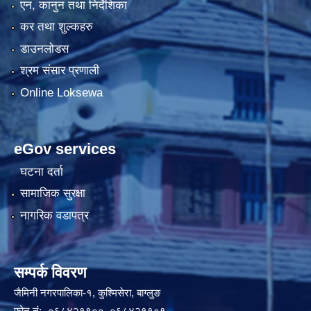
एन, कानुन तथा निर्देशिका
कर तथा शुल्कहरु
डाउनलोडस
श्रम संसार प्रणाली
Online Loksewa
eGov services
घटना दर्ता
सामाजिक सुरक्षा
नागरिक वडापत्र
सम्पर्क विवरण
जैमिनी नगरपालिका-१, कुश्मिसेरा, बाग्लुङ
फोन नं:- ०६८४२११००, ०६८४२११०१