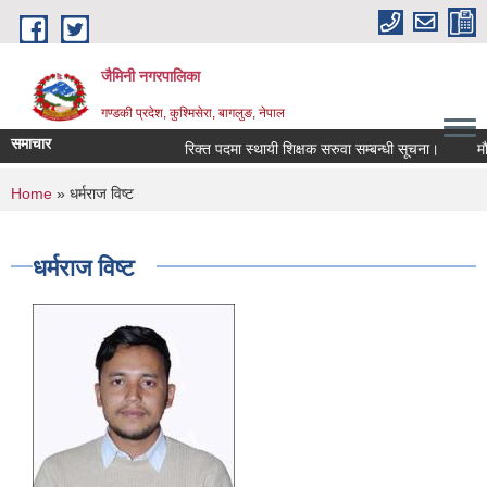
Skip to main content
जैमिनी नगरपालिका
गण्डकी प्रदेश, कुश्मिसेरा, बागलुङ, नेपाल
समाचार
रिक्त पदमा स्थायी शिक्षक सरुवा सम्बन्धी सूचना।
मौजुद
You are here
Home
» धर्मराज विष्ट
धर्मराज विष्ट