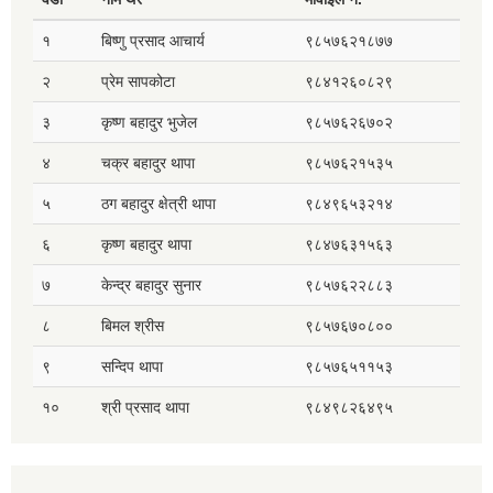
१
बिष्णु प्रसाद आचार्य
९८५७६२१८७७
२
प्रेम सापकोटा
९८४१२६०८२९
३
कृष्ण बहादुर भुजेल
९८५७६२६७०२
४
चक्र बहादुर थापा
९८५७६२१५३५
५
ठग बहादुर क्षेत्री थापा
९८४९६५३२१४
६
कृष्ण बहादुर थापा
९८४७६३१५६३
७
केन्द्र बहादुर सुनार
९८५७६२२८८३
८
बिमल श्रीस
९८५७६७०८००
९
सन्दिप थापा
९८५७६५११५३
१०
श्री प्रसाद थापा
९८४९८२६४९५