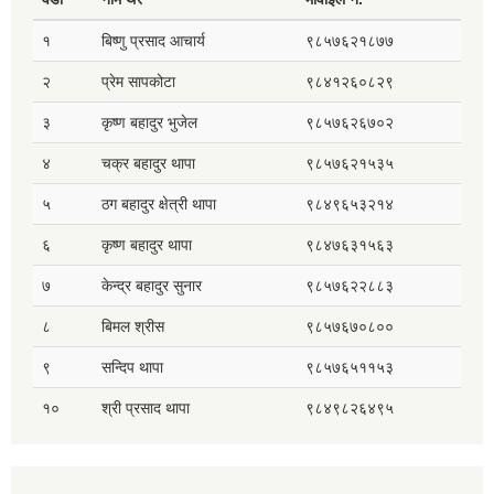
१
बिष्णु प्रसाद आचार्य
९८५७६२१८७७
२
प्रेम सापकोटा
९८४१२६०८२९
३
कृष्ण बहादुर भुजेल
९८५७६२६७०२
४
चक्र बहादुर थापा
९८५७६२१५३५
५
ठग बहादुर क्षेत्री थापा
९८४९६५३२१४
६
कृष्ण बहादुर थापा
९८४७६३१५६३
७
केन्द्र बहादुर सुनार
९८५७६२२८८३
८
बिमल श्रीस
९८५७६७०८००
९
सन्दिप थापा
९८५७६५११५३
१०
श्री प्रसाद थापा
९८४९८२६४९५