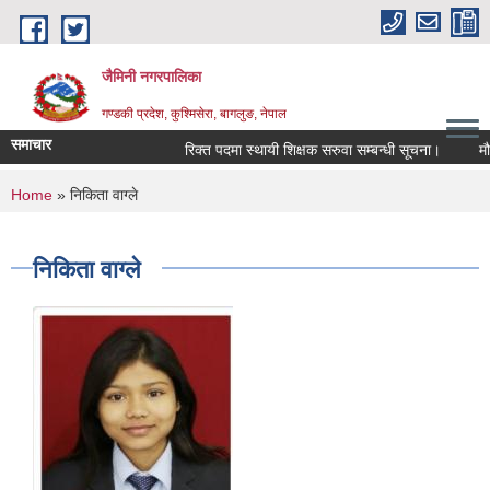
Skip to main content
जैमिनी नगरपालिका
गण्डकी प्रदेश, कुश्मिसेरा, बागलुङ, नेपाल
समाचार
रिक्त पदमा स्थायी शिक्षक सरुवा सम्बन्धी सूचना।
मौजुदा
You are here
Home
» निकिता वाग्ले
निकिता वाग्ले