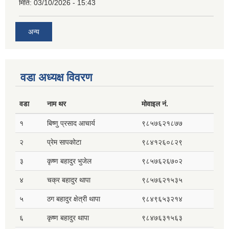
मिति:
03/10/2026 - 15:43
अन्य
वडा अध्यक्ष विवरण
वडा
नाम थर
मोवाइल नं.
१
बिष्णु प्रसाद आचार्य
९८५७६२१८७७
२
प्रेम सापकोटा
९८४१२६०८२९
३
कृष्ण बहादुर भुजेल
९८५७६२६७०२
४
चक्र बहादुर थापा
९८५७६२१५३५
५
ठग बहादुर क्षेत्री थापा
९८४९६५३२१४
६
कृष्ण बहादुर थापा
९८४७६३१५६३