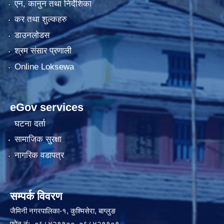
एन, कानुन तथा निर्देशिका
कर तथा शुल्कहरु
डाउनलोडस
श्रम संसार प्रणाली
Online Loksewa
eGov services
घटना दर्ता
सामाजिक सुरक्षा
नागरिक वडापत्र
सम्पर्क विवरण
जैमिनी नगरपालिका-१, कुश्मिसेरा, बाग्लुङ
फोन नं:- ०६८४२११००, ०६८४२११०१