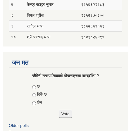
७
केन्द्र बहादुर सुनार
९८५७६२२८८३
८
बिमल श्रीस
९८५७६७०८००
९
सन्दिप थापा
९८५७६५११५३
१०
श्री प्रसाद थापा
९८४९८२६४९५
जन मत
जैमिनी नगरपालिकाको योजनाहरुमा पारदर्शीता ?
Choices
छ
ठिकै छ
छैन
Older polls