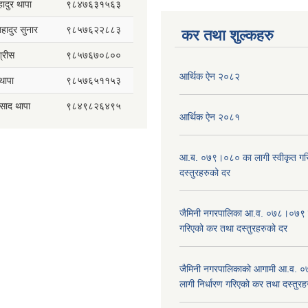
हादुर थापा
९८४७६३१५६३
 बहादुर सुनार
९८५७६२२८८३
कर तथा शुल्कहरु
्रीस
९८५७६७०८००
आर्थिक ऐन २०८२
थापा
९८५७६५११५३
रसाद थापा
९८४९८२६४९५
आर्थिक ऐन २०८१
आ.ब. ०७९।०८० का लागी स्वीकृत गर
दस्तुरहरुको दर
जैमिनी नगरपालिका आ.व. ०७८।०७९ का
गरिएको कर तथा दस्तुरहरुको दर
जैमिनी नगरपालिकाको आगामी आ.व. 
लागी निर्धारण गरिएको कर तथा दस्तुर