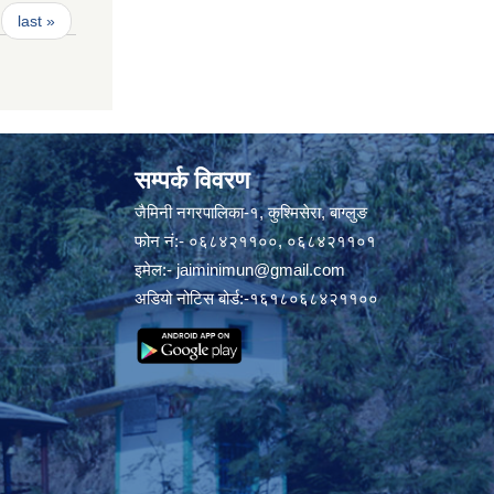
last »
सम्पर्क विवरण
जैमिनी नगरपालिका-१, कुश्मिसेरा, बाग्लुङ
फोन नं:- ०६८४२११००, ०६८४२११०१
इमेल:-
jaiminimun@gmail.com
अडियो नोटिस बोर्ड:-१६१८०६८४२११००