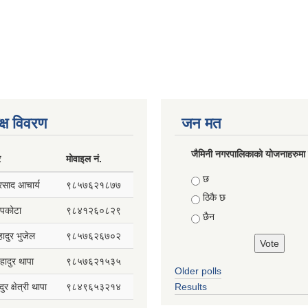
क्ष विवरण
जन मत
जैमिनी नगरपालिकाको योजनाहरुमा प
र
मोवाइल नं.
Choices
छ
प्रसाद आचार्य
९८५७६२१८७७
ठिकै छ
सापकोटा
९८४१२६०८२९
छैन
हादुर भुजेल
९८५७६२६७०२
हादुर थापा
९८५७६२१५३५
Older polls
ुर क्षेत्री थापा
९८४९६५३२१४
Results