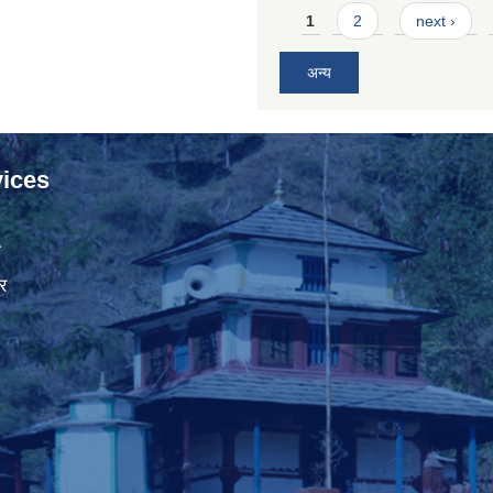
Pages
1
2
next ›
अन्य
ices
ा
र