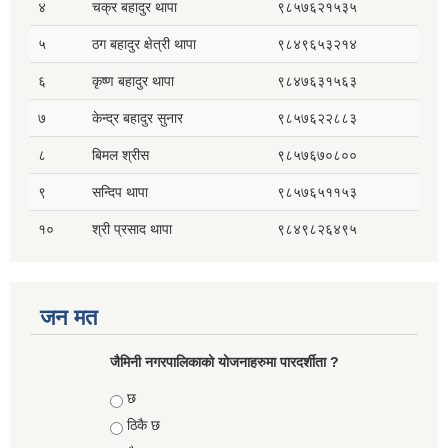
४
चक्र बहादुर थापा
९८५७६२१५३५
५
ठग बहादुर क्षेत्री थापा
९८४९६५३२१४
६
कृष्ण बहादुर थापा
९८४७६३१५६३
७
केन्द्र बहादुर सुनार
९८५७६२२८८३
८
बिमल श्रीस
९८५७६७०८००
९
सन्दिप थापा
९८५७६५११५३
१०
श्री प्रसाद थापा
९८४९८२६४९५
जन मत
जैमिनी नगरपालिकाको योजनाहरुमा पारदर्शीता ?
Choices
छ
ठिकै छ