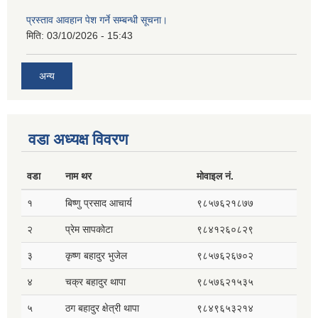
प्रस्ताव आवहान पेश गर्ने सम्बन्धी सूचना।
मिति:
03/10/2026 - 15:43
अन्य
वडा अध्यक्ष विवरण
वडा
नाम थर
मोवाइल नं.
१
बिष्णु प्रसाद आचार्य
९८५७६२१८७७
२
प्रेम सापकोटा
९८४१२६०८२९
३
कृष्ण बहादुर भुजेल
९८५७६२६७०२
४
चक्र बहादुर थापा
९८५७६२१५३५
५
ठग बहादुर क्षेत्री थापा
९८४९६५३२१४