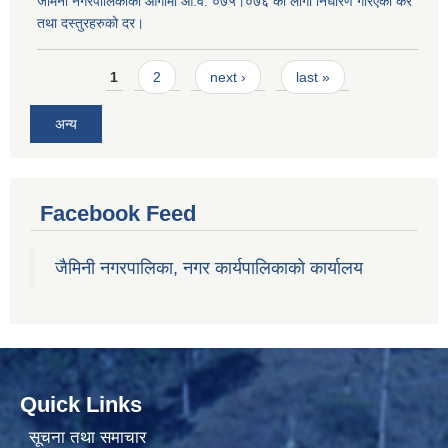
जैमिनी नगरपालिकाको आगामी आ.व. ०७५।०७६ का लागी निर्धारण गरिएको कर
तथा दस्तुरहरुको दर।
Pages
1
2
next ›
last »
अन्य
Facebook Feed
जैमिनी नगरपालिका, नगर कार्यपालिकाको कार्यालय
Quick Links
सूचना तथा समाचार