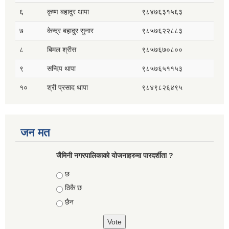
६
कृष्ण बहादुर थापा
९८४७६३१५६३
७
केन्द्र बहादुर सुनार
९८५७६२२८८३
८
बिमल श्रीस
९८५७६७०८००
९
सन्दिप थापा
९८५७६५११५३
१०
श्री प्रसाद थापा
९८४९८२६४९५
जन मत
जैमिनी नगरपालिकाको योजनाहरुमा पारदर्शीता ?
Choices
छ
ठिकै छ
छैन