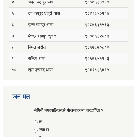
४
चक्र बहादुर थापा
९८५७६२१५३५
५
ठग बहादुर क्षेत्री थापा
९८४९६५३२१४
६
कृष्ण बहादुर थापा
९८४७६३१५६३
७
केन्द्र बहादुर सुनार
९८५७६२२८८३
८
बिमल श्रीस
९८५७६७०८००
९
सन्दिप थापा
९८५७६५११५३
१०
श्री प्रसाद थापा
९८४९८२६४९५
जन मत
जैमिनी नगरपालिकाको योजनाहरुमा पारदर्शीता ?
Choices
छ
ठिकै छ