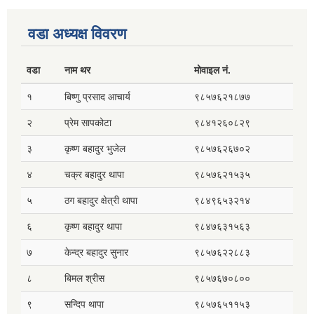
वडा अध्यक्ष विवरण
वडा
नाम थर
मोवाइल नं.
१
बिष्णु प्रसाद आचार्य
९८५७६२१८७७
२
प्रेम सापकोटा
९८४१२६०८२९
३
कृष्ण बहादुर भुजेल
९८५७६२६७०२
४
चक्र बहादुर थापा
९८५७६२१५३५
५
ठग बहादुर क्षेत्री थापा
९८४९६५३२१४
६
कृष्ण बहादुर थापा
९८४७६३१५६३
७
केन्द्र बहादुर सुनार
९८५७६२२८८३
८
बिमल श्रीस
९८५७६७०८००
९
सन्दिप थापा
९८५७६५११५३