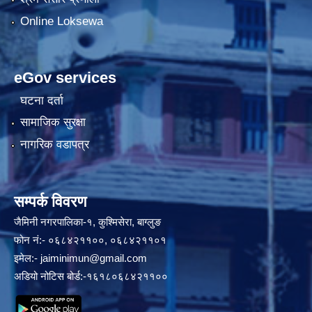
Online Loksewa
eGov services
घटना दर्ता
सामाजिक सुरक्षा
नागरिक वडापत्र
सम्पर्क विवरण
जैमिनी नगरपालिका-१, कुश्मिसेरा, बाग्लुङ
फोन नं:- ०६८४२११००, ०६८४२११०१
इमेल:-
jaiminimun@gmail.com
अडियो नोटिस बोर्ड:-१६१८०६८४२११००