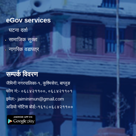
eGov services
घटना दर्ता
सामाजिक सुरक्षा
नागरिक वडापत्र
सम्पर्क विवरण
जैमिनी नगरपालिका-१, कुश्मिसेरा, बाग्लुङ
फोन नं:- ०६८४२११००, ०६८४२११०१
इमेल:-
jaiminimun@gmail.com
अडियो नोटिस बोर्ड:-१६१८०६८४२११००