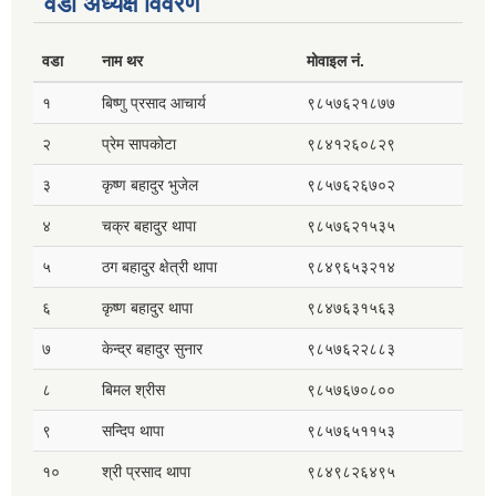
वडा अध्यक्ष विवरण
वडा
नाम थर
मोवाइल नं.
१
बिष्णु प्रसाद आचार्य
९८५७६२१८७७
२
प्रेम सापकोटा
९८४१२६०८२९
३
कृष्ण बहादुर भुजेल
९८५७६२६७०२
४
चक्र बहादुर थापा
९८५७६२१५३५
५
ठग बहादुर क्षेत्री थापा
९८४९६५३२१४
६
कृष्ण बहादुर थापा
९८४७६३१५६३
७
केन्द्र बहादुर सुनार
९८५७६२२८८३
८
बिमल श्रीस
९८५७६७०८००
९
सन्दिप थापा
९८५७६५११५३
१०
श्री प्रसाद थापा
९८४९८२६४९५