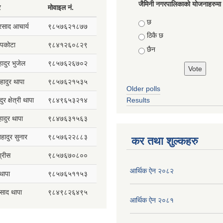
जैमिनी नगरपालिकाको योजनाहरुमा प
र
मोवाइल नं.
Choices
छ
प्रसाद आचार्य
९८५७६२१८७७
ठिकै छ
सापकोटा
९८४१२६०८२९
छैन
हादुर भुजेल
९८५७६२६७०२
हादुर थापा
९८५७६२१५३५
Older polls
ुर क्षेत्री थापा
९८४९६५३२१४
Results
हादुर थापा
९८४७६३१५६३
 बहादुर सुनार
९८५७६२२८८३
कर तथा शुल्कहरु
्रीस
९८५७६७०८००
आर्थिक ऐन २०८२
थापा
९८५७६५११५३
रसाद थापा
९८४९८२६४९५
आर्थिक ऐन २०८१