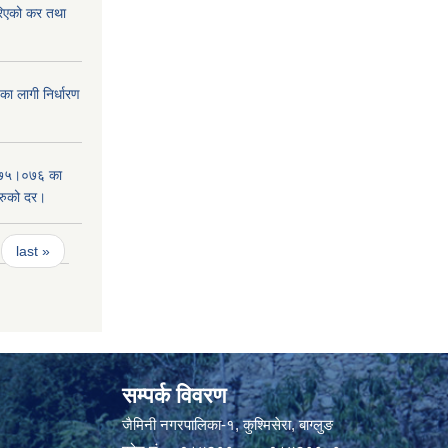
िएको कर तथा
 लागी निर्धारण
०७५।०७६ का
हरुको दर।
last »
सम्पर्क विवरण
जैमिनी नगरपालिका-१, कुश्मिसेरा, बाग्लुङ