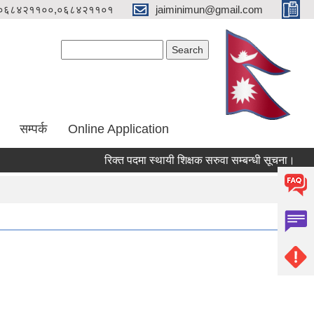
०६८४२११००,०६८४२११०१
jaiminimun@gmail.com
Search form
Search
सम्पर्क
Online Application
रिक्त पदमा स्थायी शिक्षक सरुवा सम्बन्धी सूचना।
मौज