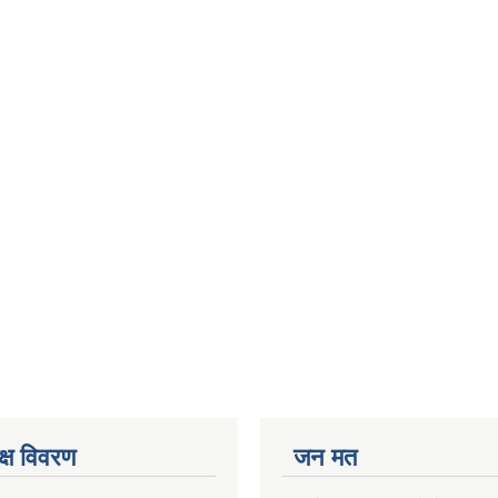
क्ष विवरण
जन मत