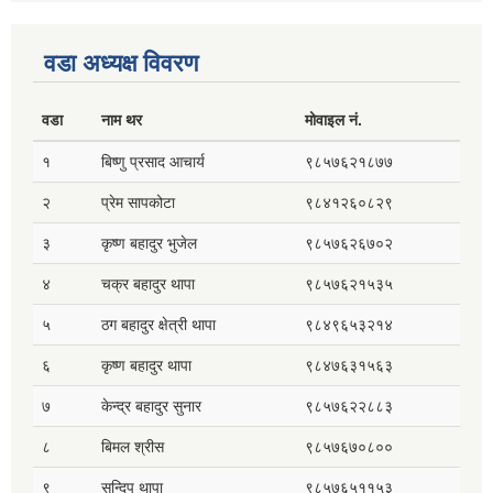
वडा अध्यक्ष विवरण
वडा
नाम थर
मोवाइल नं.
१
बिष्णु प्रसाद आचार्य
९८५७६२१८७७
२
प्रेम सापकोटा
९८४१२६०८२९
३
कृष्ण बहादुर भुजेल
९८५७६२६७०२
४
चक्र बहादुर थापा
९८५७६२१५३५
५
ठग बहादुर क्षेत्री थापा
९८४९६५३२१४
६
कृष्ण बहादुर थापा
९८४७६३१५६३
७
केन्द्र बहादुर सुनार
९८५७६२२८८३
८
बिमल श्रीस
९८५७६७०८००
९
सन्दिप थापा
९८५७६५११५३