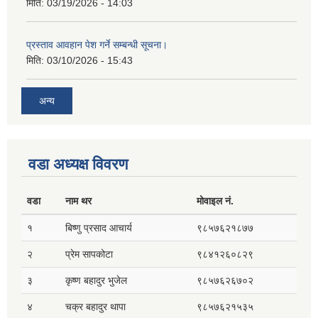
मिति:
03/19/2026 - 14:03
प्रस्ताव आवहान पेश गर्ने सम्बन्धी सूचना।
मिति:
03/10/2026 - 15:43
अन्य
वडा अध्यक्ष विवरण
वडा
नाम थर
मोवाइल नं.
१
बिष्णु प्रसाद आचार्य
९८५७६२१८७७
२
प्रेम सापकोटा
९८४१२६०८२९
३
कृष्ण बहादुर भुजेल
९८५७६२६७०२
४
चक्र बहादुर थापा
९८५७६२१५३५