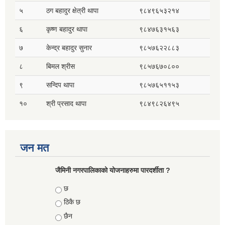
५
ठग बहादुर क्षेत्री थापा
९८४९६५३२१४
६
कृष्ण बहादुर थापा
९८४७६३१५६३
७
केन्द्र बहादुर सुनार
९८५७६२२८८३
८
बिमल श्रीस
९८५७६७०८००
९
सन्दिप थापा
९८५७६५११५३
१०
श्री प्रसाद थापा
९८४९८२६४९५
जन मत
जैमिनी नगरपालिकाको योजनाहरुमा पारदर्शीता ?
Choices
छ
ठिकै छ
छैन