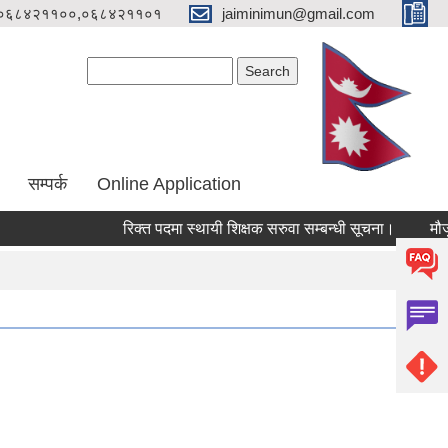
०६८४२११००,०६८४२११०१
jaiminimun@gmail.com
Search form
Search
सम्पर्क
Online Application
रिक्त पदमा स्थायी शिक्षक सरुवा सम्बन्धी सूचना।
मौजुदा स