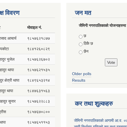
क्ष विवरण
जन मत
जैमिनी नगरपालिकाको योजनाहरुमा प
र
मोवाइल नं.
Choices
छ
प्रसाद आचार्य
९८५७६२१८७७
ठिकै छ
सापकोटा
९८४१२६०८२९
छैन
हादुर भुजेल
९८५७६२६७०२
हादुर थापा
९८५७६२१५३५
Older polls
ुर क्षेत्री थापा
९८४९६५३२१४
Results
हादुर थापा
९८४७६३१५६३
 बहादुर सुनार
९८५७६२२८८३
कर तथा शुल्कहरु
्रीस
९८५७६७०८००
जैमिनी नगरपालिकाको आगामी आ.व. 
थापा
९८५७६५११५३
लागी निर्धारण गरिएको कर तथा दस्तुरह