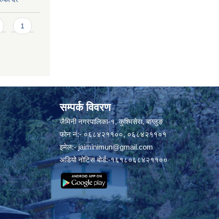
1
सम्पर्क विवरण
जैमिनी नगरपालिका-१, कुश्मिसेरा, बाग्लुङ
फोन नं:- ०६८४२११००, ०६८४२११०१
इमेल:-
jaiminimun@gmail.com
अडियो नोटिस बोर्ड:-१६१८०६८४२११००