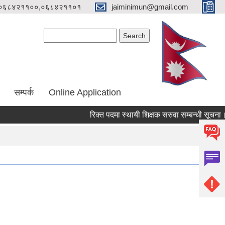
०६८४२११००,०६८४२११०१
jaiminimun@gmail.com
Search form
Search
सम्पर्क
Online Application
रिक्त पदमा स्थायी शिक्षक सरुवा सम्बन्धी सूचना।