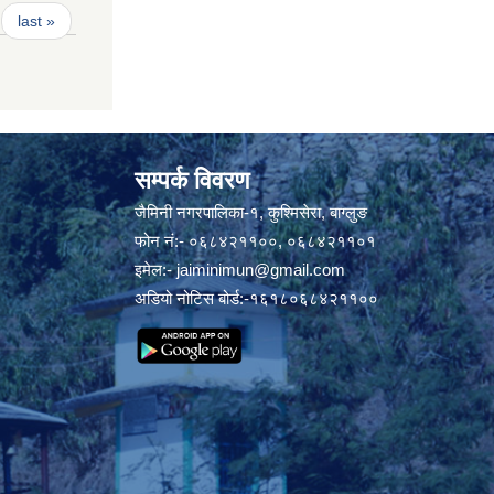
last »
सम्पर्क विवरण
जैमिनी नगरपालिका-१, कुश्मिसेरा, बाग्लुङ
फोन नं:- ०६८४२११००, ०६८४२११०१
इमेल:-
jaiminimun@gmail.com
अडियो नोटिस बोर्ड:-१६१८०६८४२११००