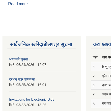
Read more
about स्वत प्रकाशन २०८२ पौष मसान्त सम्म
Pages
सार्वजनिक खरिद/बोलपत्र सूचना
वडा अध्य
वडा
नाम थ
आशयको सुचना।
मिति:
06/24/2026 - 12:07
१
बिष्णु 
२
प्रेम 
दरभाउ पत्र सम्बन्धमा।
मिति:
05/25/2026 - 16:01
३
कृष्ण ब
४
चक्र ब
Invitations for Electronic Bids
५
ठग बहाद
मिति:
03/22/2026 - 13:26