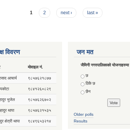
1
2
next ›
last »
क्ष विवरण
जन मत
जैमिनी नगरपालिकाको योजनाहरुमा प
र
मोवाइल नं.
Choices
छ
प्रसाद आचार्य
९८५७६२१८७७
ठिकै छ
सापकोटा
९८४१२६०८२९
छैन
हादुर भुजेल
९८५७६२६७०२
हादुर थापा
९८५७६२१५३५
Older polls
ुर क्षेत्री थापा
९८४९६५३२१४
Results