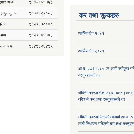
हादुर थापा
९८४७६३१५६३
 बहादुर सुनार
९८५७६२२८८३
कर तथा शुल्कहरु
्रीस
९८५७६७०८००
आर्थिक ऐन २०८२
थापा
९८५७६५११५३
रसाद थापा
९८४९८२६४९५
आर्थिक ऐन २०८१
आ.ब. ०७९।०८० का लागी स्वीकृत गर
दस्तुरहरुको दर
जैमिनी नगरपालिका आ.व. ०७८।०७९ का
गरिएको कर तथा दस्तुरहरुको दर
जैमिनी नगरपालिकाको आगामी आ.व. 
लागी निर्धारण गरिएको कर तथा दस्तुर