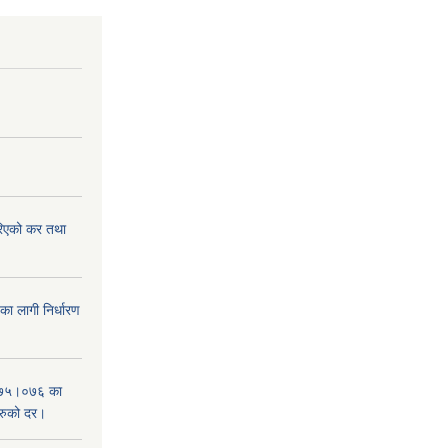
िएको कर तथा
 लागी निर्धारण
०७५।०७६ का
हरुको दर।