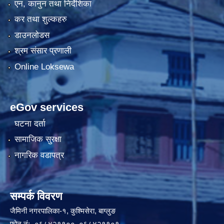
एन, कानुन तथा निर्देशिका
कर तथा शुल्कहरु
डाउनलोडस
श्रम संसार प्रणाली
Online Loksewa
eGov services
घटना दर्ता
सामाजिक सुरक्षा
नागरिक वडापत्र
सम्पर्क विवरण
जैमिनी नगरपालिका-१, कुश्मिसेरा, बाग्लुङ
फोन नं:- ०६८४२११००, ०६८४२११०१