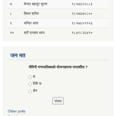
७
केन्द्र बहादुर सुनार
९८५७६२२८८३
८
बिमल श्रीस
९८५७६७०८००
९
सन्दिप थापा
९८५७६५११५३
१०
श्री प्रसाद थापा
९८४९८२६४९५
जन मत
जैमिनी नगरपालिकाको योजनाहरुमा पारदर्शीता ?
Choices
छ
ठिकै छ
छैन
Older polls