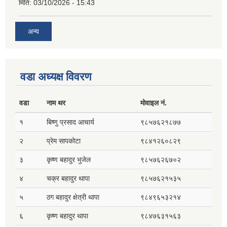
मिति:
03/10/2026 - 15:43
अन्य
वडा अध्यक्ष विवरण
वडा
नाम थर
मोवाइल नं.
१
बिष्णु प्रसाद आचार्य
९८५७६२१८७७
२
प्रेम सापकोटा
९८४१२६०८२९
३
कृष्ण बहादुर भुजेल
९८५७६२६७०२
४
चक्र बहादुर थापा
९८५७६२१५३५
५
ठग बहादुर क्षेत्री थापा
९८४९६५३२१४
६
कृष्ण बहादुर थापा
९८४७६३१५६३