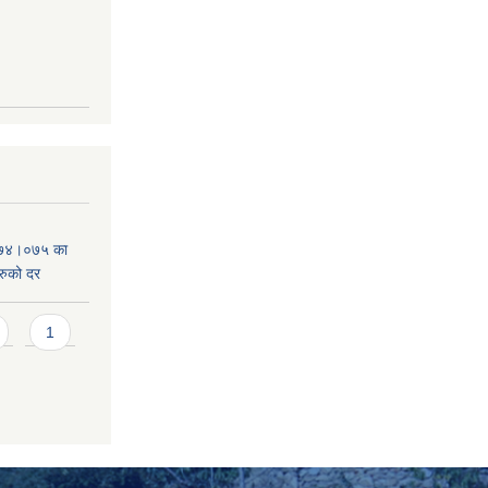
०७४।०७५ का
रुको दर
1