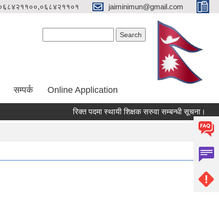
०६८४२११००,०६८४२११०१
jaiminimun@gmail.com
Search form
Search
सम्पर्क
Online Application
रिक्त पदमा स्थायी शिक्षक सरुवा सम्बन्धी सूचना।
मौजु