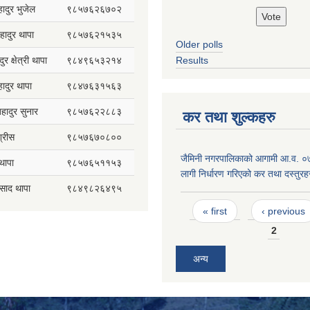
हादुर भुजेल
९८५७६२६७०२
हादुर थापा
९८५७६२१५३५
Older polls
ुर क्षेत्री थापा
९८४९६५३२१४
Results
हादुर थापा
९८४७६३१५६३
 बहादुर सुनार
९८५७६२२८८३
कर तथा शुल्कहरु
्रीस
९८५७६७०८००
जैमिनी नगरपालिकाको आगामी आ.व. 
थापा
९८५७६५११५३
लागी निर्धारण गरिएको कर तथा दस्तुरह
रसाद थापा
९८४९८२६४९५
Pages
« first
‹ previous
2
अन्य